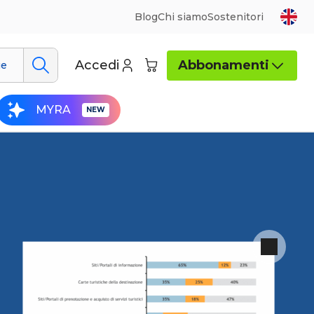
Blog
Chi siamo
Sostenitori
Accedi
Abbonamenti
ue
MYRA