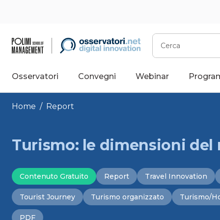
Vai
al
contenuto
Cerca
Osservatori
Convegni
Webinar
Progra
Home
/
Report
Turismo: le dimensioni del m
Contenuto Gratuito
Report
Travel Innovation
Tourist Journey
Turismo organizzato
Turismo/Ho
PDF