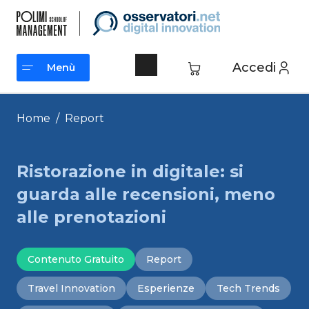
Vai
al
contenuto
Accedi
Menù
Menù
Home
/
Report
Ristorazione in digitale: si
guarda alle recensioni, meno
alle prenotazioni
Contenuto Gratuito
Report
Travel Innovation
Esperienze
Tech Trends