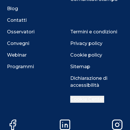
Blog
Contatti
Osservatori
Termini e condizioni
Convegni
Privacy policy
Webinar
Cookie policy
Programmi
Sitemap
Dichiarazione di
Close
accessibilità
Cookie Center
Questo sito utilizza i cookie
Su questo sito web utilizziamo cookie tecnici necessari
Facebook
LinkedIn
Instag