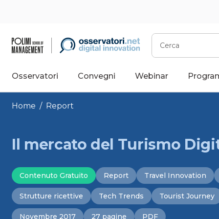
Vai
al
contenuto
Cerca
Osservatori
Convegni
Webinar
Progra
Home
/
Report
Il mercato del Turismo Digita
Contenuto Gratuito
Report
Travel Innovation
Strutture ricettive
Tech Trends
Tourist Journey
Novembre 2017
27 pagine
PDF