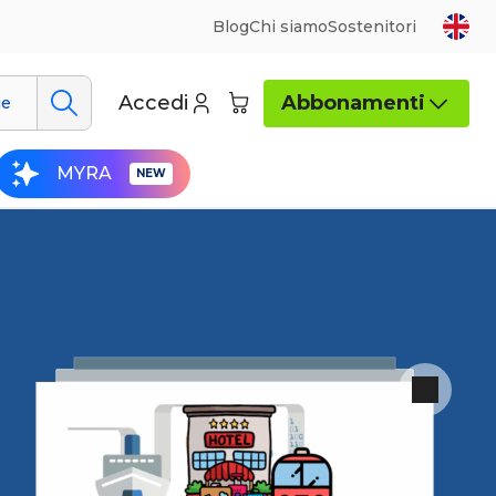
Blog
Chi siamo
Sostenitori
Accedi
Abbonamenti
ue
MYRA