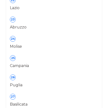
22
Lazio
23
Abruzzo
24
Molise
25
Campania
26
Puglia
27
Basilicata