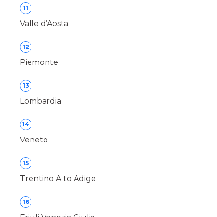
11
Valle d’Aosta
12
Piemonte
13
Lombardia
14
Veneto
15
Trentino Alto Adige
16