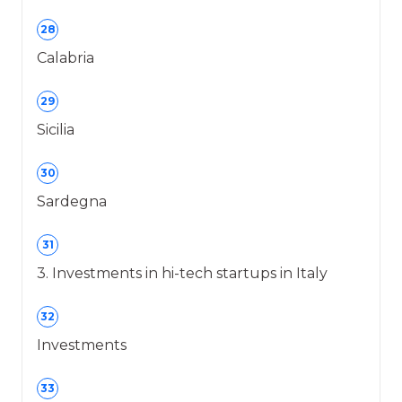
28
Calabria
29
Sicilia
30
Sardegna
31
3. Investments in hi-tech startups in Italy
32
Investments
33