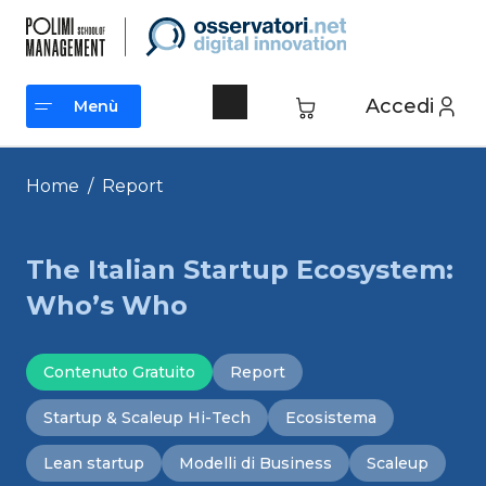
Vai
al
contenuto
Accedi
Menù
Menù
Home
/
Report
The Italian Startup Ecosystem:
Who’s Who
Contenuto Gratuito
Report
Startup & Scaleup Hi-Tech
Ecosistema
Lean startup
Modelli di Business
Scaleup