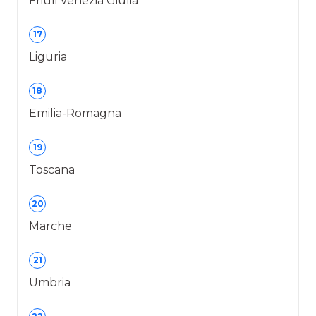
Friuli Venezia Giulia
17
Liguria
18
Emilia-Romagna
19
Toscana
20
Marche
21
Umbria