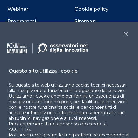
Webinar
Cookie policy
Programmi
Sitemap
Dichiarazione di
Close
accessibilità
Cookie Center
Questo sito utilizza i cookie
Su questo sito web utilizziamo cookie tecnici necessari
Facebook
LinkedIn
Instag
alla navigazione e funzionali all’erogazione del servizio.
Utilizziamo i cookie anche per fornirti un’esperienza di
navigazione sempre migliore, per facilitare le interazioni
con le nostre funzionalità social e per consentirti di
YouTube
X
ricevere informazioni e offerte mirate aderenti alle tue
abitudini di navigazione e ai tuoi interessi.
Puoi esprimere il tuo consenso cliccando su
ACCETTA.
Potrai sempre gestire le tue preferenze accedendo al