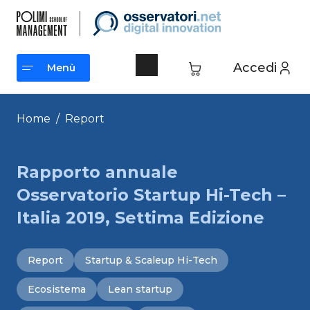
Vai
al
contenuto
Accedi
Menù
Menù
Home
/
Report
Rapporto annuale
Osservatorio Startup Hi-Tech –
Italia 2019, Settima Edizione
Report
Startup & Scaleup Hi-Tech
Ecosistema
Lean startup