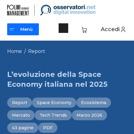
Vai
al
contenuto
Accedi
Menù
Menù
Home
/
Report
L’evoluzione della Space
Economy italiana nel 2025
Report
Space Economy
Ecosistema
Mercato
Tech Trends
Marzo 2026
43 pagine
PDF