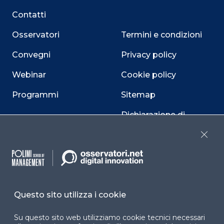
Contatti
Osservatori
Termini e condizioni
Convegni
Privacy policy
Webinar
Cookie policy
Programmi
Sitemap
Dichiarazione di
accessibilità
Close
Cookie Center
Questo sito utilizza i cookie
Facebook
LinkedIn
Instag
Su questo sito web utilizziamo cookie tecnici necessari