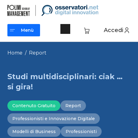
Vai
al
contenuto
Accedi
Menù
Menù
Home
/
Report
Studi multidisciplinari: ciak …
si gira!
Contenuto Gratuito
Report
Professionisti e Innovazione Digitale
Modelli di Business
Professionisti