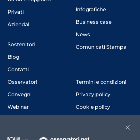
Infografiche
Privati
Business case
Aziendali
News
Sostenitori
Comunicati Stampa
Blog
Contatti
Osservatori
Termini e condizioni
Convegni
Privacy policy
Webinar
Cookie policy
Programmi
Sitemap
Close
Dichiarazione di
accessibilità