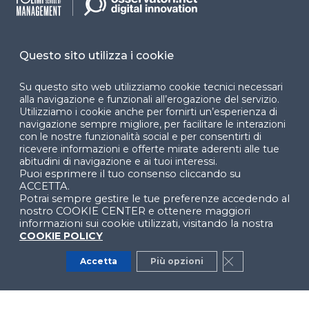
Cookie Center
Questo sito utilizza i cookie
Su questo sito web utilizziamo cookie tecnici necessari
alla navigazione e funzionali all’erogazione del servizio.
Facebook
LinkedIn
Instag
Utilizziamo i cookie anche per fornirti un’esperienza di
navigazione sempre migliore, per facilitare le interazioni
con le nostre funzionalità social e per consentirti di
ricevere informazioni e offerte mirate aderenti alle tue
YouTube
X
abitudini di navigazione e ai tuoi interessi.
Puoi esprimere il tuo consenso cliccando su
ACCETTA.
Potrai sempre gestire le tue preferenze accedendo al
nostro COOKIE CENTER e ottenere maggiori
informazioni sui cookie utilizzati, visitando la nostra
COOKIE POLICY
© 2024 Copyright © Politecnico di Milano Dipartimento
Accetta
Più opzioni
Close GDPR Co
di Ingegneria Gestionale