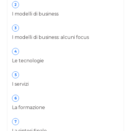
2
I modelli di business
3
I modelli di business: alcuni focus
4
Le tecnologie
5
I servizi
6
La formazione
7
La sintesi finale