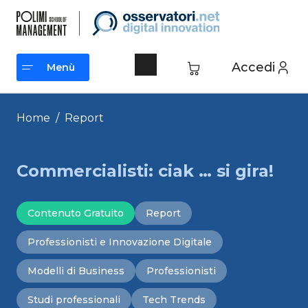
Vai
al
contenuto
Accedi
Menù
Menù
Home
/
Report
Commercialisti: ciak … si gira!
Contenuto Gratuito
Report
Professionisti e Innovazione Digitale
Modelli di Business
Professionisti
Studi professionali
Tech Trends