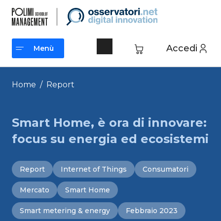
Vai
al
contenuto
Accedi
Menù
Menù
Home
/
Report
Smart Home, è ora di innovare:
focus su energia ed ecosistemi
Report
Internet of Things
Consumatori
Mercato
Smart Home
Smart metering & energy
Febbraio 2023