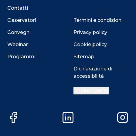
Contatti
Osservatori
Termini e condizioni
Convegni
Privacy policy
Webinar
Cookie policy
Programmi
Sitemap
Dichiarazione di
accessibilità
Close
Cookie Center
Questo sito utilizza i cookie
Facebook
LinkedIn
Instag
Su questo sito web utilizziamo cookie tecnici necessari
alla navigazione e funzionali all’erogazione del servizio.