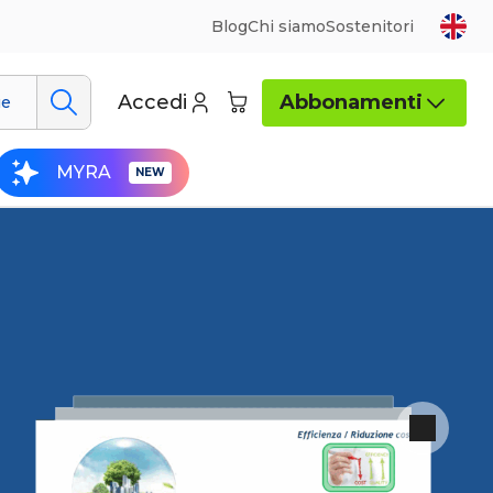
Blog
Chi siamo
Sostenitori
Accedi
Abbonamenti
ue
MYRA