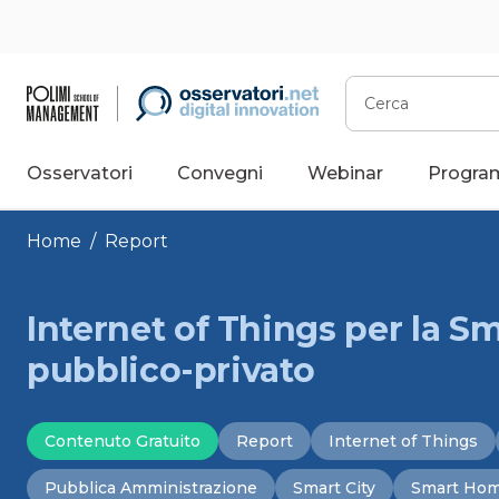
Vai
al
contenuto
Cerca
Osservatori
Convegni
Webinar
Progra
Home
/
Report
Internet of Things per la S
pubblico-privato
Contenuto Gratuito
Report
Internet of Things
Pubblica Amministrazione
Smart City
Smart Ho