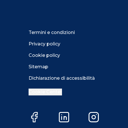
Termini e condizioni
Privacy policy
Cookie policy
Sitemap
Dichiarazione di accessibilità
Cookie Center
Close GDPR 
Facebook
LinkedIn
Instagram