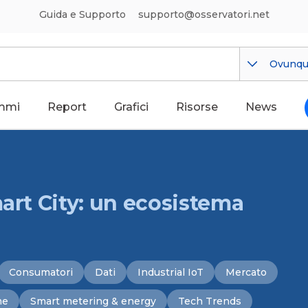
Guida e Supporto
supporto@osservatori.net
Ovunq
mmi
Report
Grafici
Risorse
News
mart City: un ecosistema
Consumatori
Dati
Industrial IoT
Mercato
me
Smart metering & energy
Tech Trends