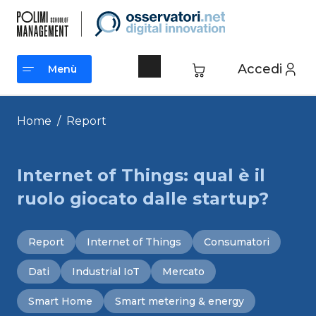
Vai
al
contenuto
Accedi
Menù
Menù
Home
/
Report
Internet of Things: qual è il
ruolo giocato dalle startup?
Report
Internet of Things
Consumatori
Dati
Industrial IoT
Mercato
Smart Home
Smart metering & energy