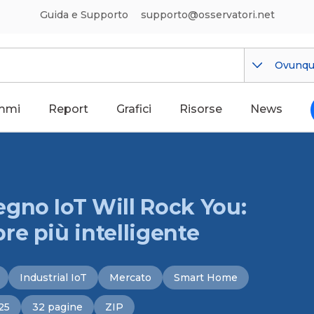
Guida e Supporto
supporto@osservatori.net
Ovunq
mmi
Report
Grafici
Risorse
News
gno IoT Will Rock You:
re più intelligente
Industrial IoT
Mercato
Smart Home
25
32 pagine
ZIP