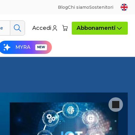
Blog
Chi siamo
Sostenitori
Accedi
Abbonamenti
ue
MYRA