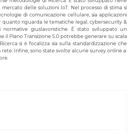
verse metodologie di Ricerca. È stato sviluppato nelle
 mercato delle soluzioni IoT. Nel processo di stima si
ecnologie di comunicazione cellulare, sia applicazioni
r quanto riguarda le tematiche legal, cybersecurity &
i normative giuslavoristiche. È stato sviluppato un
e il Piano Transizione 5.0 potrebbe generare su scala
icerca si è focalizza sia sulla standardizzazione che
 rete. Infine, sono state svolte alcune survey online a:
ore.