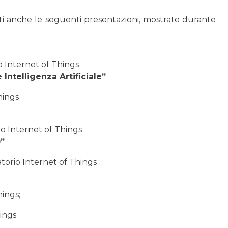
nti anche le seguenti presentazioni, mostrate durante
o Internet of Things
 Intelligenza Artificiale”
hings
io Internet of Things
0”
atorio Internet of Things
hings;
hings