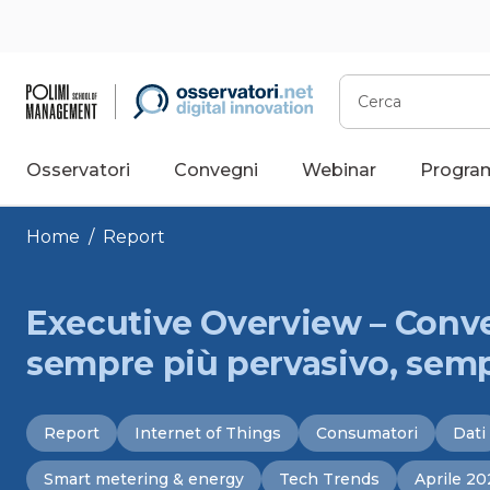
Vai
al
contenuto
Cerca
Osservatori
Convegni
Webinar
Progra
Home
/
Report
Executive Overview – Conve
sempre più pervasivo, semp
Report
Internet of Things
Consumatori
Dati
Smart metering & energy
Tech Trends
Aprile 20