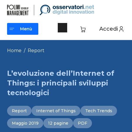
Vai
al
contenuto
Accedi
Menù
Menù
Home
/
Report
L’evoluzione dell’Internet of
Things: i principali sviluppi
tecnologici
Report
Internet of Things
Tech Trends
Maggio 2019
12 pagine
PDF