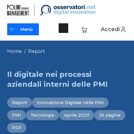
Vai
al
contenuto
Accedi
Menù
Menù
Home
/
Report
Il digitale nei processi
aziendali interni delle PMI
Report
Innovazione Digitale nelle PMI
PMI
Tecnologie
Aprile 2020
26 pagine
PDF