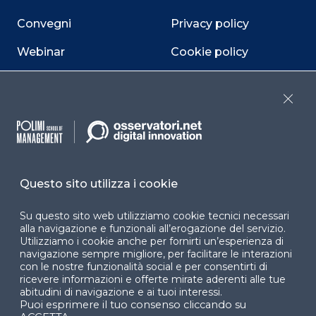
Convegni
Privacy policy
Webinar
Cookie policy
Programmi
Sitemap
Close
Dichiarazione di
accessibilità
Cookie Center
Questo sito utilizza i cookie
Su questo sito web utilizziamo cookie tecnici necessari
Facebook
LinkedIn
Instag
alla navigazione e funzionali all’erogazione del servizio.
Utilizziamo i cookie anche per fornirti un’esperienza di
navigazione sempre migliore, per facilitare le interazioni
con le nostre funzionalità social e per consentirti di
ricevere informazioni e offerte mirate aderenti alle tue
YouTube
X
abitudini di navigazione e ai tuoi interessi.
Puoi esprimere il tuo consenso cliccando su