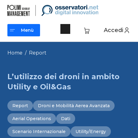
Vai
al
contenuto
Accedi
Menù
Menù
Home
/
Report
L’utilizzo dei droni in ambito
Utility e Oil&Gas
Report
Droni e Mobilità Aerea Avanzata
Aerial Operations
Dati
Scenario Internazionale
Utility/Energy