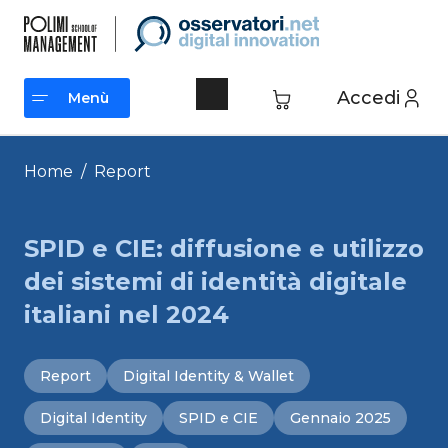
Vai
al
contenuto
Accedi
Menù
Menù
Home
/
Report
SPID e CIE: diffusione e utilizzo
dei sistemi di identità digitale
italiani nel 2024
Report
Digital Identity & Wallet
Digital Identity
SPID e CIE
Gennaio 2025