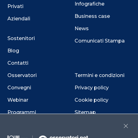
Infografiche
Privati
Business case
Aziendali
News
Sostenitori
Comunicati Stampa
Blog
Contatti
Osservatori
Termini e condizioni
Convegni
Privacy policy
Webinar
Cookie policy
Programmi
Sitemap
Dichiarazione di
Close
accessibilità