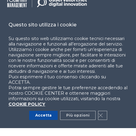
Cookie Center
Questo sito utilizza i cookie
Facebook
LinkedIn
Instag
Su questo sito web utilizziamo cookie tecnici necessari
alla navigazione e funzionali all’erogazione del servizio.
Utilizziamo i cookie anche per fornirti un’esperienza di
navigazione sempre migliore, per facilitare le interazioni
con le nostre funzionalità social e per consentirti di
YouTube
X
ricevere informazioni e offerte mirate aderenti alle tue
abitudini di navigazione e ai tuoi interessi.
Puoi esprimere il tuo consenso cliccando su
ACCETTA.
Potrai sempre gestire le tue preferenze accedendo al
nostro COOKIE CENTER e ottenere maggiori
informazioni sui cookie utilizzati, visitando la nostra
COOKIE POLICY
© 2024 Copyright © Politecnico di Milano Dipartimento
di Ingegneria Gestionale
Accetta
Più opzioni
Close GDPR Co