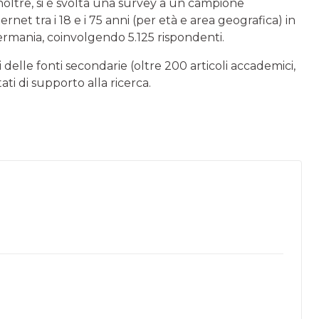
. Inoltre, si è svolta una survey a un campione
net tra i 18 e i 75 anni (per età e area geografica) in
Germania, coinvolgendo 5.125 rispondenti.
i delle fonti secondarie (oltre 200 articoli accademici,
ti di supporto alla ricerca.