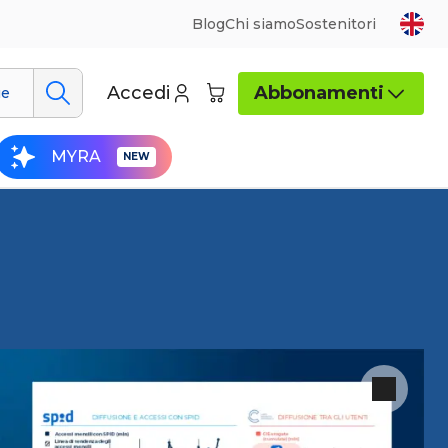
Blog
Chi siamo
Sostenitori
Accedi
Abbonamenti
ue
MYRA