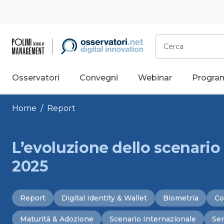
Vai
al
contenuto
Cerca
Osservatori
Convegni
Webinar
Progra
Home
/
Report
L’evoluzione dello scenario 
2025
Report
Digital Identity & Wallet
Biometria
Co
Maturità & Adozione
Scenario Internazionale
Ser