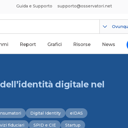
Guida e Supporto
supporto@osservatori.net
Ovunq
mmi
Report
Grafici
Risorse
News
dell’identità digitale nel
nsumatori
Digital Identity
eIDAS
vizi fiduciari
SPID e CIE
Startup