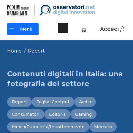
Vai
al
contenuto
Accedi
Menù
Menù
Home
/
Report
Contenuti digitali in Italia: una
fotografia del settore
Report
Digital Content
Audio
Consumatori
Editoria
Gaming
Media/Pubblicità/Intrattenimento
Mercato