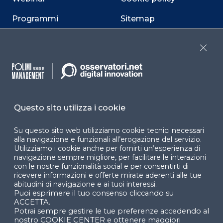
Programmi
Sitemap
Dichiarazione di
accessibilità
Close
Cookie Center
Questo sito utilizza i cookie
Facebook
LinkedIn
Instag
Su questo sito web utilizziamo cookie tecnici necessari
alla navigazione e funzionali all’erogazione del servizio.
Utilizziamo i cookie anche per fornirti un’esperienza di
navigazione sempre migliore, per facilitare le interazioni
YouTube
X
con le nostre funzionalità social e per consentirti di
ricevere informazioni e offerte mirate aderenti alle tue
abitudini di navigazione e ai tuoi interessi.
Puoi esprimere il tuo consenso cliccando su
ACCETTA.
Potrai sempre gestire le tue preferenze accedendo al
nostro COOKIE CENTER e ottenere maggiori