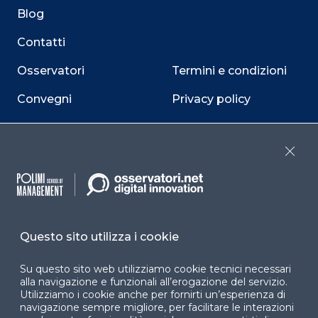
Blog
Contatti
Osservatori
Termini e condizioni
Convegni
Privacy policy
Webinar
Cookie policy
Programmi
Sitemap
Close
Dichiarazione di
accessibilità
Cookie Center
Questo sito utilizza i cookie
Su questo sito web utilizziamo cookie tecnici necessari
alla navigazione e funzionali all’erogazione del servizio.
Utilizziamo i cookie anche per fornirti un’esperienza di
Facebook
LinkedIn
Instag
navigazione sempre migliore, per facilitare le interazioni