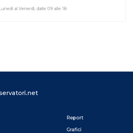
unedì al Venerdì, dalle 09 alle 18
ervatori.net
Report
Grafici