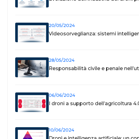
20/05/2024
Videosorveglianza: sistemi intellige
28/05/2024
Responsabilità civile e penale nell’ut
06/06/2024
I droni a supporto dell’agricoltura 4.
10/06/2024
Droni e intelligenza artificiale: un c