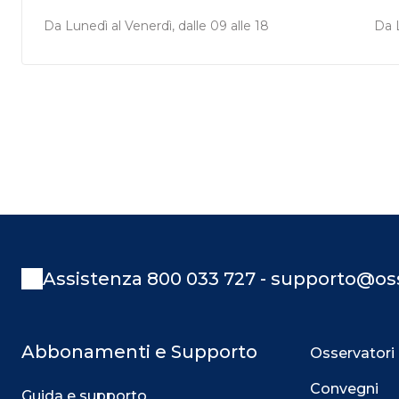
Da Lunedì al Venerdì, dalle 09 alle 18
Da L
Assistenza 800 033 727 - supporto@oss
Abbonamenti e Supporto
Osservatori
Convegni
Guida e supporto