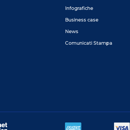
Infografiche
Business case
News
Comunicati Stampa
 alla navigazione e funzionali all’erogazione del
perienza di navigazione sempre migliore, per
l e per consentirti di ricevere informazioni e offerte
i interessi.
TA.