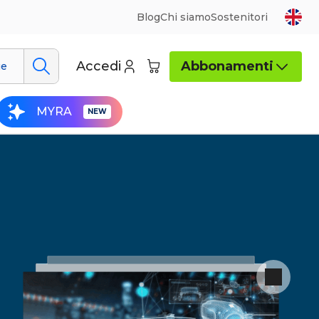
Blog
Chi siamo
Sostenitori
Accedi
Abbonamenti
ue
MYRA