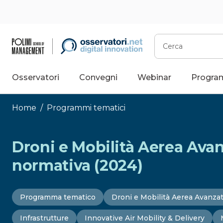
Vai
al
contenuto
Cerca
Osservatori
Convegni
Webinar
Progra
Home
/
Programmi tematici
Droni e Mobilità Aerea Avan
normativa (2024)
Programma tematico
Droni e Mobilità Aerea Avanza
Infrastrutture
Innovative Air Mobility & Delivery