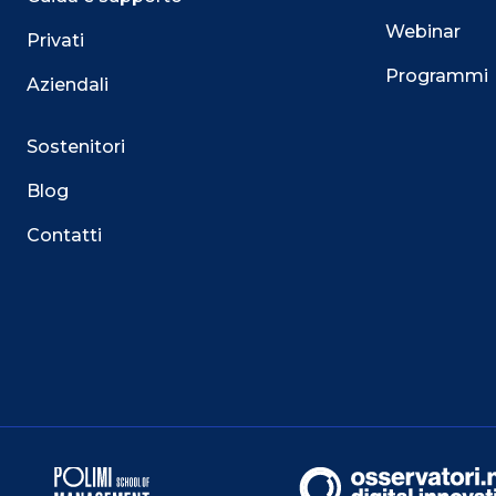
Webinar
Privati
Programmi
Aziendali
Sostenitori
Blog
Contatti
Questo sito utilizza i cookie
Su questo sito web utilizziamo cookie tecnici necessari
servizio. Utilizziamo i cookie anche per fornirti un’es
facilitare le interazioni con le nostre funzionalità socia
mirate aderenti alle tue abitudini di navigazione e ai tuo
Puoi esprimere il tuo consenso cliccando su ACCET