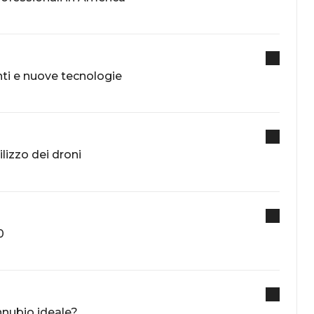
nti e nuove tecnologie
ilizzo dei droni
0
onnubio ideale?