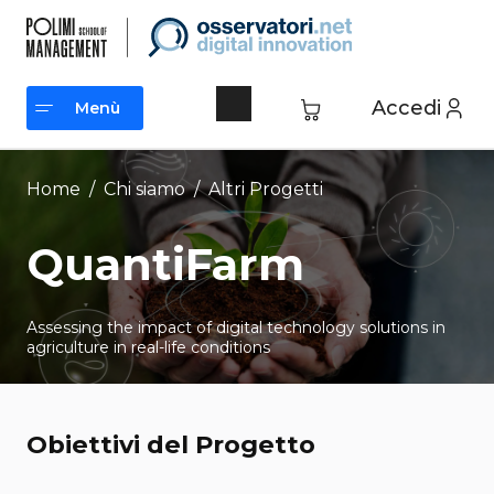
Vai
al
contenuto
Accedi
Menù
Menù
Home
/ Chi siamo /
Altri Progetti
QuantiFarm
Assessing the impact of digital technology solutions in
agriculture in real-life conditions
Obiettivi del Progetto