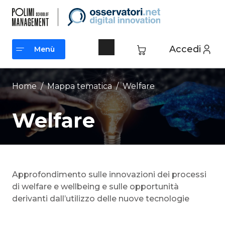
Vai
al
contenuto
Accedi
Menù
Menù
Home
/ Mappa tematica /
Welfare
Welfare
Approfondimento sulle innovazioni dei processi
di welfare e wellbeing e sulle opportunità
derivanti dall’utilizzo delle nuove tecnologie