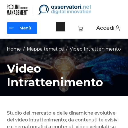
Vai
al
contenuto
Accedi
Menù
Menù
Home
/ Mappa tematica /
Video Intrattenimento
Video
Intrattenimento
Studio del mercato e delle dinamiche evolutive
del video intrattenimento; da contenuti televisivi
e cinematografici a contenuti video veicolati su