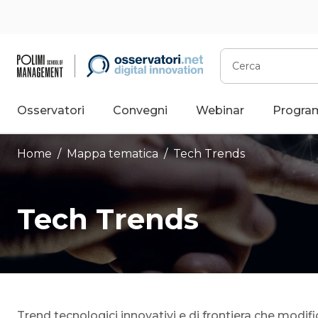
Vai
al
contenuto
Cerca
Osservatori
Convegni
Webinar
Progra
Home
/ Mappa tematica /
Tech Trends
Tech Trends
Trend tecnologici innovativi e di frontiera che modifi