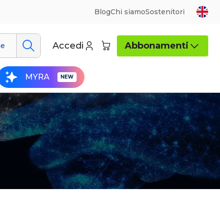
Blog
Chi siamo
Sostenitori
Accedi
Abbonamenti
ue
MYRA