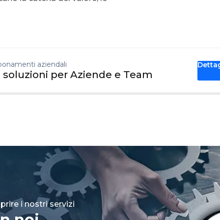
onamenti aziendali
Detta
 soluzioni per Aziende e Team
rire i nostri servizi
n noi