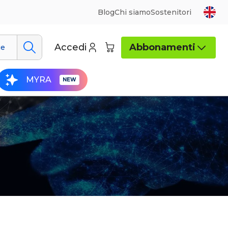
Blog
Chi siamo
Sostenitori
Accedi
Abbonamenti
ue
MYRA