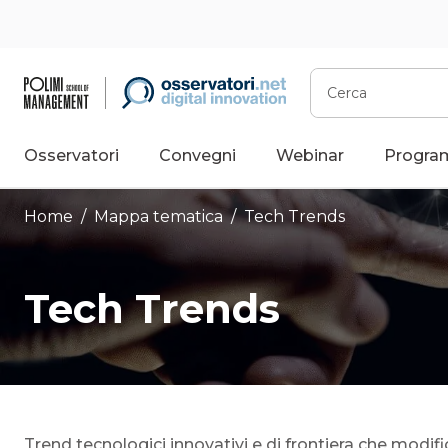
Vai
al
contenuto
Cerca
Osservatori
Convegni
Webinar
Progra
Home
/ Mappa tematica /
Tech Trends
Tech Trends
Trend tecnologici innovativi e di frontiera che modifi