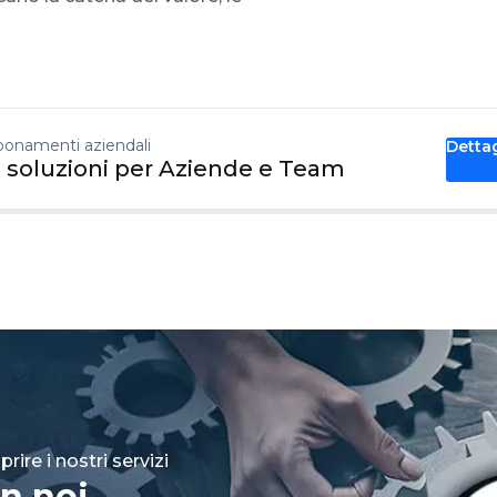
onamenti aziendali
Detta
 soluzioni per Aziende e Team
rire i nostri servizi
n noi