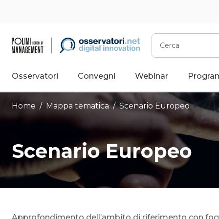
Vai
al
contenuto
Cerca
Osservatori
Convegni
Webinar
Progra
Home
/ Mappa tematica /
Scenario Europeo
Scenario Europeo
Approfondimento dell’ambito di riferimento con focu