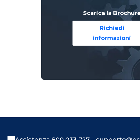
Scarica la Brochur
Richiedi
informazioni
Assistenza 800 033 727 – supporto@os