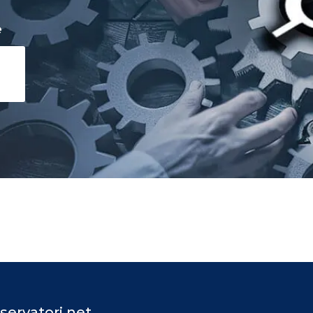
e
servatori.net