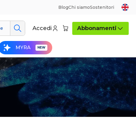
Blog
Chi siamo
Sostenitori
Accedi
Abbonamenti
ue
MYRA