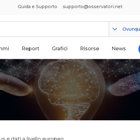
Guida e Supporto
supporto@osservatori.net
Ovunq
mmi
Report
Grafici
Risorse
News
s e dati a livello europeo