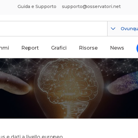
Guida e Supporto
supporto@osservatori.net
Ovunq
mmi
Report
Grafici
Risorse
News
s e dati a livello europeo