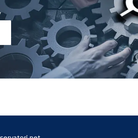
e
servatori.net