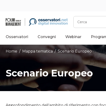
Vai
al
contenuto
Cerca
Osservatori
Convegni
Webinar
Progra
Home
/ Mappa tematica /
Scenario Europeo
Scenario Europeo
Approfondimento dell’ambito di riferimento con focu