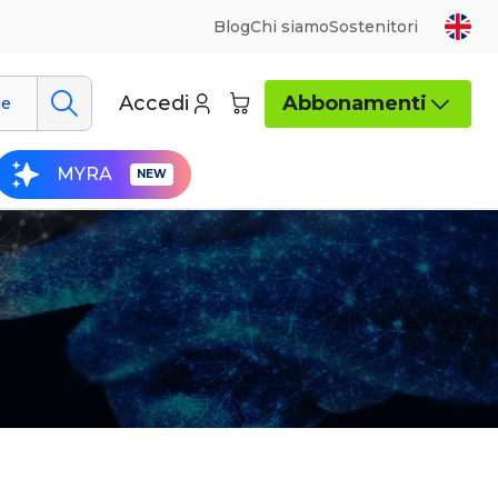
Blog
Chi siamo
Sostenitori
Accedi
Abbonamenti
ue
MYRA