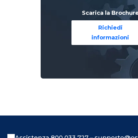
Scarica la Brochur
Richiedi
informazioni
Assistenza 800 033 727 – supporto@os