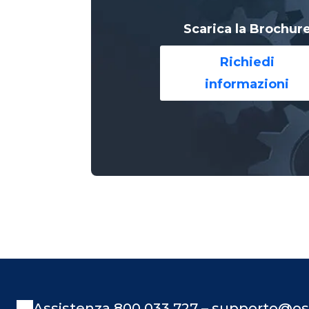
Scarica la Brochur
Richiedi
informazioni
Assistenza 800 033 727 – supporto@os