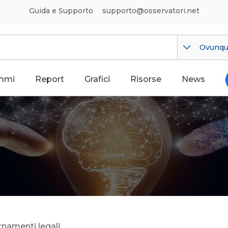
Guida e Supporto
supporto@osservatori.net
Ovunq
mmi
Report
Grafici
Risorse
News
rnamenti legali