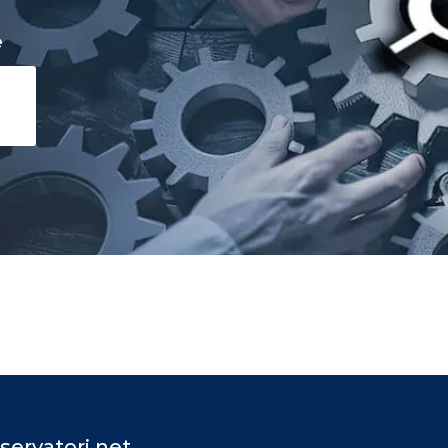
e
servatori.net