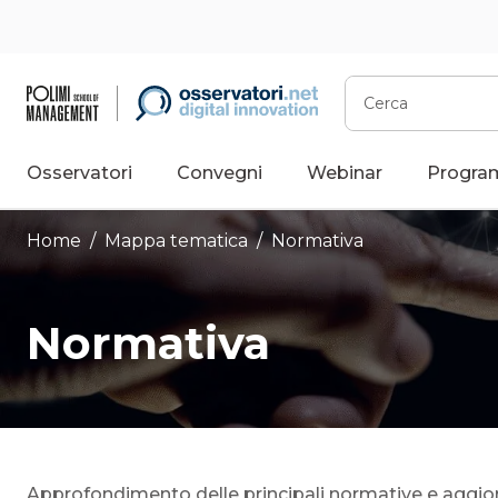
Vai
al
contenuto
Cerca
Osservatori
Convegni
Webinar
Progra
Home
/ Mappa tematica /
Normativa
Normativa
Approfondimento delle principali normative e aggio