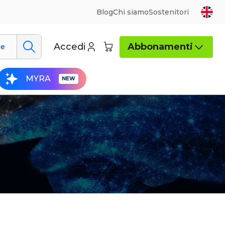
Blog
Chi siamo
Sostenitori
Accedi
Abbonamenti
ue
MYRA