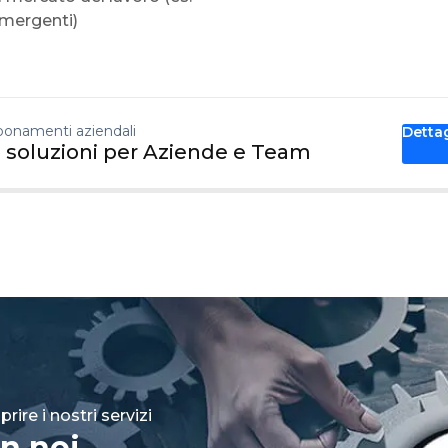
emergenti)
onamenti aziendali
Detta
 soluzioni per Aziende e Team
rire i nostri servizi
n noi