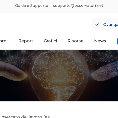
Guida e Supporto
supporto@osservatori.net
Ovunq
mmi
Report
Grafici
Risorse
News
mercato del lavoro (es.