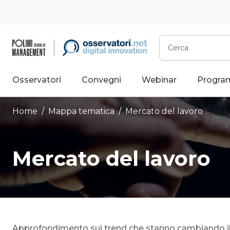
Vai
al
contenuto
Cerca
Osservatori
Convegni
Webinar
Progra
Home
/ Mappa tematica /
Mercato del lavoro
Mercato del lavoro
Approfondimento sui trend che stanno cambiando il 