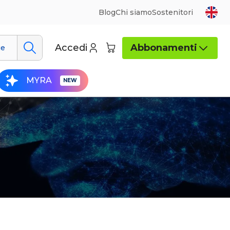
Blog
Chi siamo
Sostenitori
Accedi
Abbonamenti
ue
MYRA