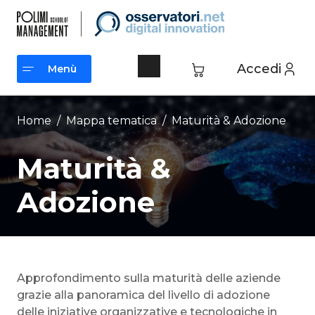
Vai
al
contenuto
Accedi
Menù
Menù
Home
/ Mappa tematica /
Maturità & Adozione
Maturità &
Adozione
Approfondimento sulla maturità delle aziende
grazie alla panoramica del livello di adozione
delle iniziative organizzative e tecnologiche in