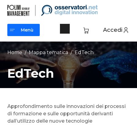
Vai
al
contenuto
Accedi
Menù
Menù
Home
/ Mappa tematica /
EdTech
EdTech
Approfondimento sulle innovazioni dei processi
di formazione e sulle opportunità derivanti
dall’utilizzo delle nuove tecnologie