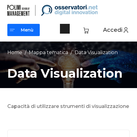
Vai
al
contenuto
Accedi
Menù
Menù
Home
/ Mappa tematica /
Data Visualization
Data Visualization
Capacità di utilizzare strumenti di visualizzazione