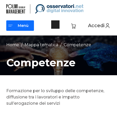
Vai
al
contenuto
Accedi
Menù
Menù
Home
/ Mappa tematica /
Competenze
Competenze
Formazione per lo sviluppo delle competenze,
diffusione tra i lavoratori e impatto
sull’erogazione dei servizi