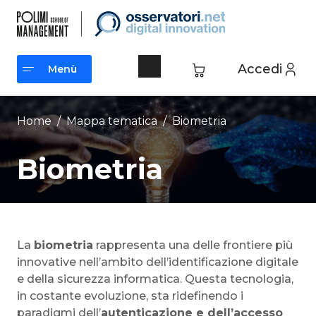
Vai
al
contenuto
Accedi
Menù
Menù
Home
/ Mappa tematica /
Biometria
Biometria
La
biometria
rappresenta una delle frontiere più
innovative nell’ambito dell’identificazione digitale
e della sicurezza informatica. Questa tecnologia,
in costante evoluzione, sta ridefinendo i
paradigmi dell’
autenticazione e dell’accesso