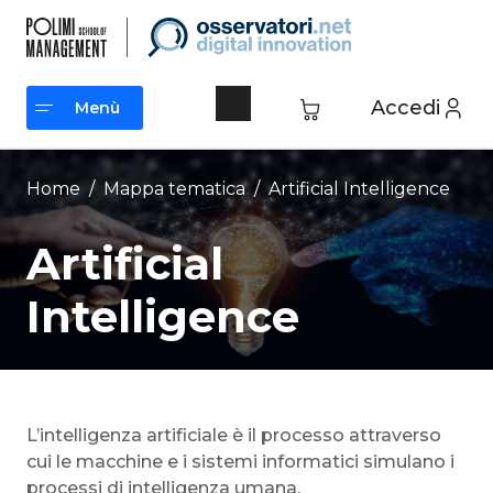
Vai
al
contenuto
Accedi
Menù
Menù
Home
/ Mappa tematica /
Artificial Intelligence
Artificial
Intelligence
L’intelligenza artificiale è il processo attraverso
cui le macchine e i sistemi informatici simulano i
processi di intelligenza umana.