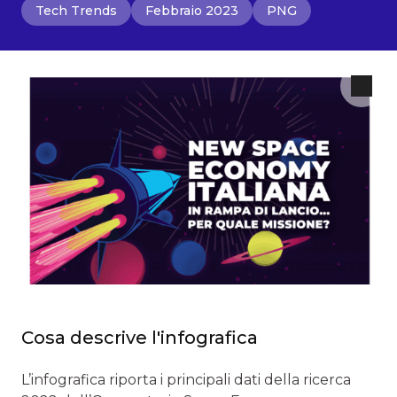
Tech Trends
Febbraio 2023
PNG
Cosa descrive l'infografica
L’infografica riporta i principali dati della ricerca