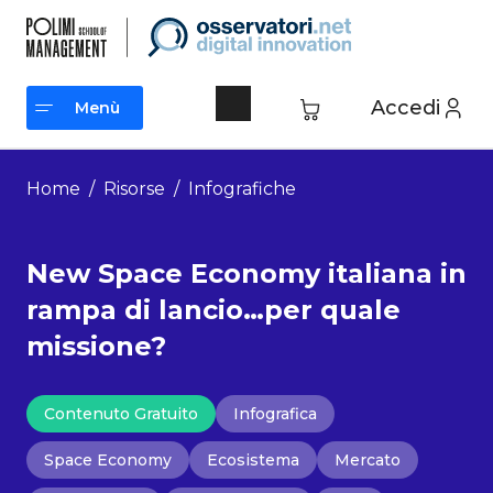
Vai
al
contenuto
Accedi
Menù
Menù
Home
/
Risorse
/
Infografiche
New Space Economy italiana in
rampa di lancio…per quale
missione?
Contenuto Gratuito
Infografica
Space Economy
Ecosistema
Mercato