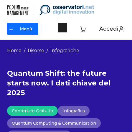
Vai
al
contenuto
Accedi
Menù
Menù
Home
/
Risorse
/
Infografiche
Quantum Shift: the future
starts now. I dati chiave del
2025
Contenuto Gratuito
Infografica
Quantum Computing & Communication