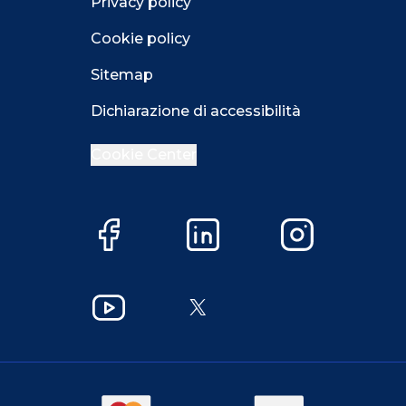
Privacy policy
Cookie policy
Sitemap
Dichiarazione di accessibilità
Cookie Center
Facebook
LinkedIn
Instagram
Close GDPR 
Accetta
Più opzioni
Close GDPR 
YouTube
X