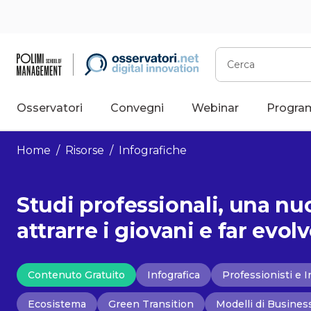
Vai
al
contenuto
Cerca
Osservatori
Convegni
Webinar
Progra
Home
/
Risorse
/
Infografiche
Studi professionali, una nuo
attrarre i giovani e far evolv
Contenuto Gratuito
Infografica
Professionisti e 
Ecosistema
Green Transition
Modelli di Busines