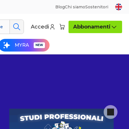
Blog
Chi siamo
Sostenitori
Accedi
Abbonamenti
ue
MYRA