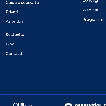
Convegni
Guida e supporto
Webinar
Privati
Programmi
Aziendali
Sostenitori
Blog
Contatti
Questo sito utilizza i cookie
Su questo sito web utilizziamo cookie tecnici necessari
servizio. Utilizziamo i cookie anche per fornirti un’es
facilitare le interazioni con le nostre funzionalità socia
mirate aderenti alle tue abitudini di navigazione e ai tuo