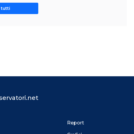
tutti
ervatori.net
Report