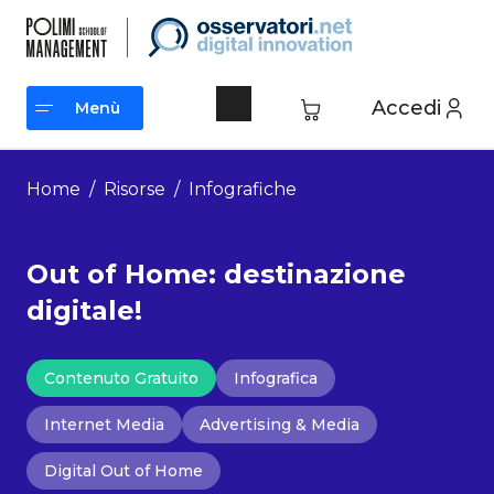
Vai
al
contenuto
Accedi
Menù
Menù
Home
/
Risorse
/
Infografiche
Out of Home: destinazione
digitale!
Contenuto Gratuito
Infografica
Internet Media
Advertising & Media
Digital Out of Home