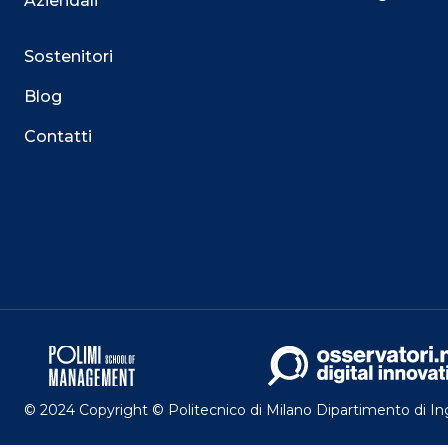
Aziendali
Sostenitori
Blog
Contatti
Questo sito utilizza i cookie
Su questo sito web utilizziamo cookie tecnici necessari
servizio. Utilizziamo i cookie anche per fornirti un’es
facilitare le interazioni con le nostre funzionalità socia
mirate aderenti alle tue abitudini di navigazione e ai tuo
Puoi esprimere il tuo consenso cliccando su ACCET
Potrai sempre gestire le tue preferenze acceden
maggiori informazioni sui cookie utilizzati, visitando
© 2024 Copyright © Politecnico di Milano Dipartimento di I