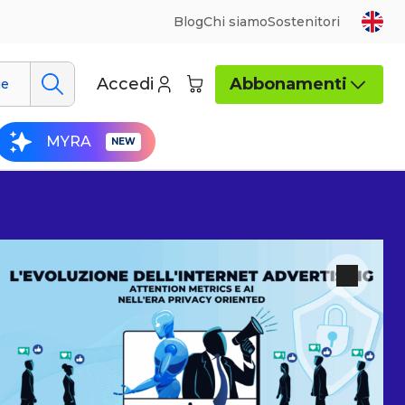
Blog
Chi siamo
Sostenitori
Accedi
Abbonamenti
ue
MYRA