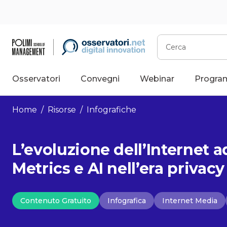
Vai
al
contenuto
Cerca
Osservatori
Convegni
Webinar
Progra
Home
/
Risorse
/
Infografiche
L’evoluzione dell’Internet a
Metrics e AI nell’era privac
Contenuto Gratuito
Infografica
Internet Media