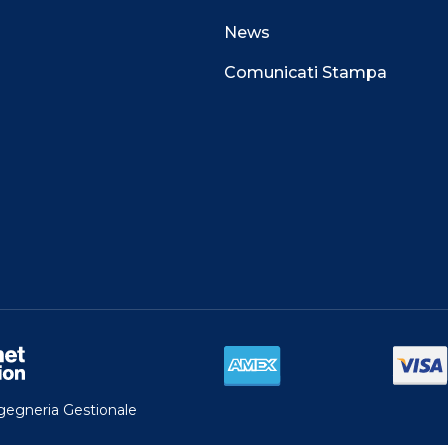
News
Comunicati Stampa
 alla navigazione e funzionali all’erogazione del
perienza di navigazione sempre migliore, per
l e per consentirti di ricevere informazioni e offerte
i interessi.
TA.
do al nostro COOKIE CENTER e ottenere
 la nostra
COOKIE POLICY
ngegneria Gestionale