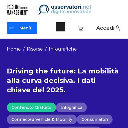
Vai
al
contenuto
Accedi
Menù
Menù
Home
/
Risorse
/
Infografiche
Driving the future: La mobilità
alla curva decisiva. I dati
chiave del 2025.
Contenuto Gratuito
Infografica
Connected Vehicle & Mobility
Consumatori