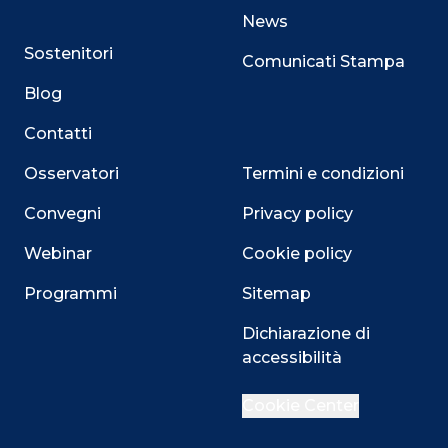
News
Sostenitori
Comunicati Stampa
Blog
Contatti
Osservatori
Termini e condizioni
Convegni
Privacy policy
Webinar
Cookie policy
Programmi
Sitemap
Close
Dichiarazione di
accessibilità
Cookie Center
Questo sito utilizza i cookie