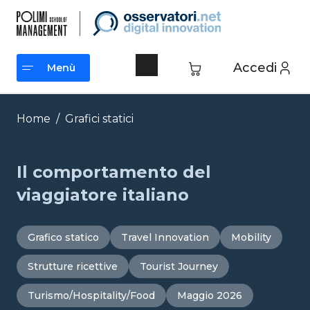
Vai
al
contenuto
Accedi
Menù
Menù
Home
/
Grafici statici
Il comportamento del
viaggiatore italiano
Grafico statico
Travel Innovation
Mobility
Strutture ricettive
Tourist Journey
Turismo/Hospitality/Food
Maggio 2026