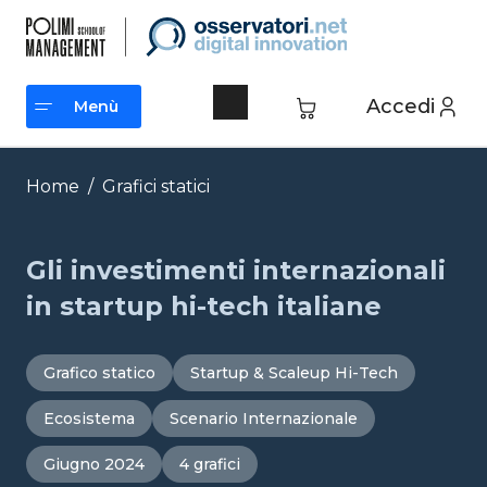
Vai
al
contenuto
Accedi
Menù
Menù
Home
/
Grafici statici
Gli investimenti internazionali
in startup hi-tech italiane
Grafico statico
Startup & Scaleup Hi-Tech
Ecosistema
Scenario Internazionale
Giugno 2024
4 grafici