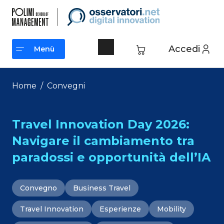
Vai
al
contenuto
Accedi
Menù
Menù
Home
/
Convegni
Travel Innovation Day 2026:
Navigare il cambiamento tra
paradossi e opportunità dell’IA
Convegno
Business Travel
Travel Innovation
Esperienze
Mobility