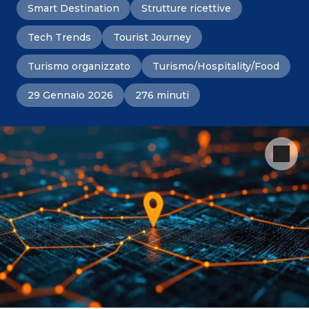
Smart Destination
Strutture ricettive
Tech Trends
Tourist Journey
Turismo organizzato
Turismo/Hospitality/Food
29 Gennaio 2026
276 minuti