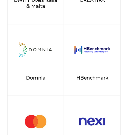
BWH Hotels Italia
CREATIVA
& Malta
Domnia
HBenchmark