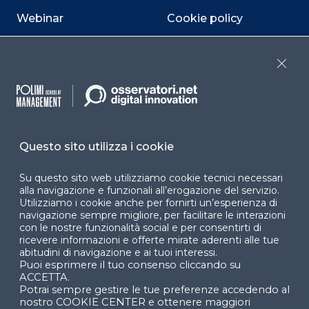
Webinar
Cookie policy
Programmi
Sitemap
Close
Dichiarazione di
accessibilità
Cookie Center
Questo sito utilizza i cookie
Su questo sito web utilizziamo cookie tecnici necessari
alla navigazione e funzionali all’erogazione del servizio.
Facebook
LinkedIn
Instag
Utilizziamo i cookie anche per fornirti un’esperienza di
navigazione sempre migliore, per facilitare le interazioni
con le nostre funzionalità social e per consentirti di
ricevere informazioni e offerte mirate aderenti alle tue
YouTube
X
abitudini di navigazione e ai tuoi interessi.
Puoi esprimere il tuo consenso cliccando su
ACCETTA.
Potrai sempre gestire le tue preferenze accedendo al
nostro COOKIE CENTER e ottenere maggiori