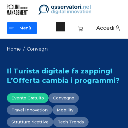
Vai
al
contenuto
Accedi
Menù
Menù
Home
/
Convegni
Il Turista digitale fa zapping!
L’Offerta cambia i programmi?
Evento Gratuito
Convegno
Travel Innovation
Mobility
Strutture ricettive
Tech Trends