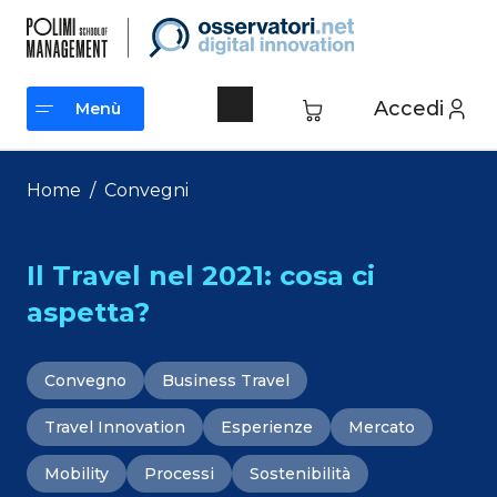
Vai
al
contenuto
Accedi
Menù
Menù
Home
/
Convegni
Il Travel nel 2021: cosa ci
aspetta?
Convegno
Business Travel
Travel Innovation
Esperienze
Mercato
Mobility
Processi
Sostenibilità