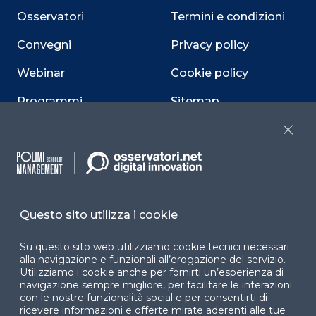
Osservatori
Termini e condizioni
Convegni
Privacy policy
Webinar
Cookie policy
Programmi
Sitemap
Dichiarazione di
Close
accessibilità
Cookie Center
Questo sito utilizza i cookie
Su questo sito web utilizziamo cookie tecnici necessari
Facebook
LinkedIn
Instag
alla navigazione e funzionali all’erogazione del servizio.
Utilizziamo i cookie anche per fornirti un’esperienza di
navigazione sempre migliore, per facilitare le interazioni
con le nostre funzionalità social e per consentirti di
YouTube
X
ricevere informazioni e offerte mirate aderenti alle tue